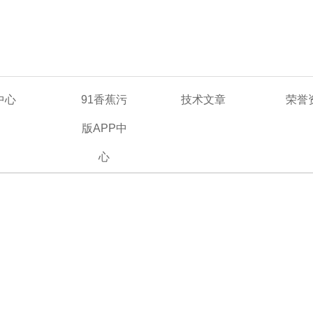
中心
91香蕉污
技术文章
荣誉
版APP中
心