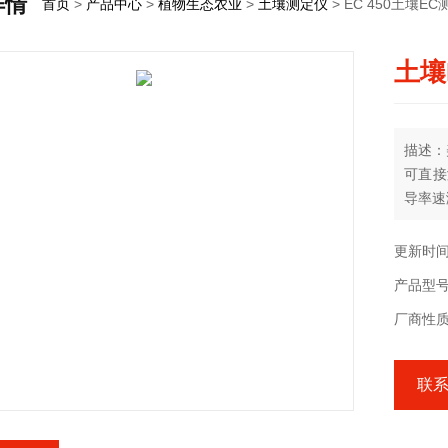
详情
首页
>
产品中心
>
植物生态农业
>
土壤测定仪
> EC 450土壤
土壤
描述
可直接
导率速
取土样
查
更新时间
产品型号
厂商性质
联