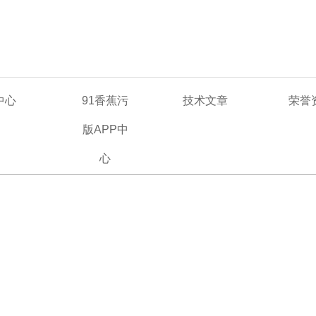
中心
91香蕉污
技术文章
荣誉
版APP中
心