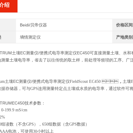
介绍
Beidi/贝帝仪器
价格区间
类
墒情测定仪
产地类别
TRUM
土壤EC测量仪/便携式电导率测定仪
EC450
可直接测量土壤、
迅速地测量土壤电导率，省去了以往传统的取土样，前处理等烦琐的工序。广
土壤EC测量仪/便携式电导率测定仪
um
FieldScout EC450
，土壤EC
置数据存储器，可与GPS连用测量特定点土壤或水质的电导率，通过软件可将数
TRUM
EC450技术参数：
0-199.9 mS/cm
±2%
000组读数（不含GPS），650组数据（含GPS数据）
节AAA电池，可使用30小时以上