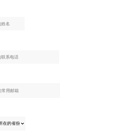
：
：
：