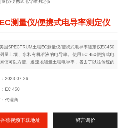
EC测量仪/便携式电导率测定仪
EC测量仪/便携式电导率测定仪
：美国SPECTRUM土壤EC测量仪/便携式电导率测定仪EC450
测量土壤、水和有机溶液的电导率。使用EC 450便携式电
测仪可以方便、迅速地测量土壤电导率，省去了以往传统的
，前处理等烦琐的工序。广泛适用于温室大棚土壤肥力普
，野外盐分测量，水质测量等。
：2023-07-26
：EC 450
：代理商
系香蕉视频下载地址
留言询价