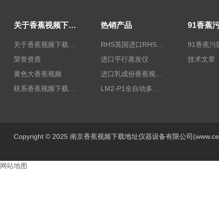
关于香蕉视频下载地址
热销产品
关于香蕉视频下载地址
RHS英国进口RHS植物标准比色卡
91香蕉污
荣誉资质
进口平行蒸发仪
技术文章
黄色大香蕉视频
进口乳成份香蕉视频黄色片/乳品香蕉视频黄色片
联系香蕉视频下载地址
LM2-P1全自动多功能牛奶香蕉视频黄色片
Copyright © 2025 南京香蕉视频下载地址仪器设备有限公司(www.centur
网站地图