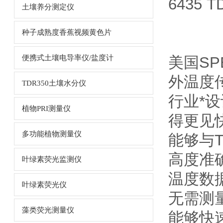
6435 T
土壤养分测定仪
种子成熟度香蕉视频黄色片
便携式土壤电导率仪/盐度计
美国
S
外温度
TDR350土壤水分仪
行业*
植物PRI测量仪
得更见快捷
多功能植物测量仪
能够与T
高度准
叶绿素荧光监测仪
温度数据
叶绿素荧光仪
无需测
藻类荧光测量仪
能够快