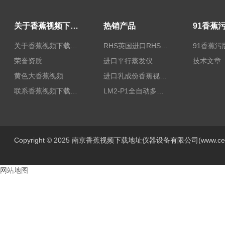
关于香蕉视频下载地址
热销产品
关于香蕉视频下载地址
RHS英国进口RHS植物标准比色卡
91香蕉污
荣誉资质
进口平行蒸发仪
技术文章
黄色大香蕉视频
进口乳成份香蕉视频黄色片/乳品香蕉视频黄色片
联系香蕉视频下载地址
LM2-P1全自动多功能牛奶香蕉视频黄色片
Copyright © 2025 南京香蕉视频下载地址仪器设备有限公司(www.centur
网站地图